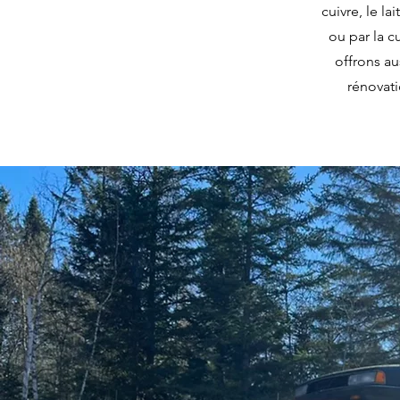
cuivre, le la
ou par la c
offrons au
rénovati