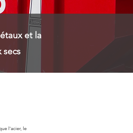
étaux et la
 secs
e l'acier, le