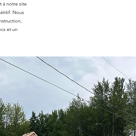
t à notre site
étitif. Nous
nstruction,
ecs et un